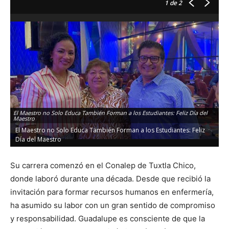
1
de 2
El Maestro no Solo Educa También Forman a los Estudiantes: Feliz Día del
El
Maestro
Ma
El Maestro no Solo Educa También Forman a los Estudiantes: Feliz
E
Día del Maestro
D
Su carrera comenzó en el Conalep de Tuxtla Chico,
donde laboró durante una década. Desde que recibió la
invitación para formar recursos humanos en enfermería,
ha asumido su labor con un gran sentido de compromiso
y responsabilidad. Guadalupe es consciente de que la