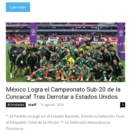
Leer más
México Logra el Campeonato Sub-20 de la
Concacaf Tras Derrotar a Estados Unidos.
staff
-
10 agosto, 2026
Al Instante
0
*- El Partido se Jugó en el Estadio Banorte, Donde la Selección Tuvo
el Respaldo Total de la Afición. *- La Selección Mexicana se
Posiciona...