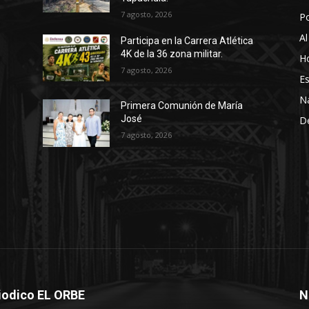
7 agosto, 2026
P
Al
Participa en la Carrera Atlética
4K de la 36 zona militar.
Ho
7 agosto, 2026
Es
N
Primera Comunión de María
José
D
7 agosto, 2026
iodico EL ORBE
N