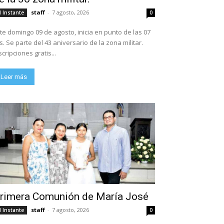
staff
-
7 agosto, 2026
l Instante
0
te domingo 09 de agosto, inicia en punto de las 07
ario de la zona militar.
scripciones gratis...
Leer más
rimera Comunión de María José
staff
-
7 agosto, 2026
l Instante
0