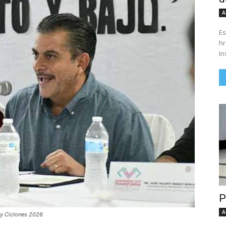
A
Es
hrs. Se parte del 43 anivers
In
P
A
 y Ciclones 2026