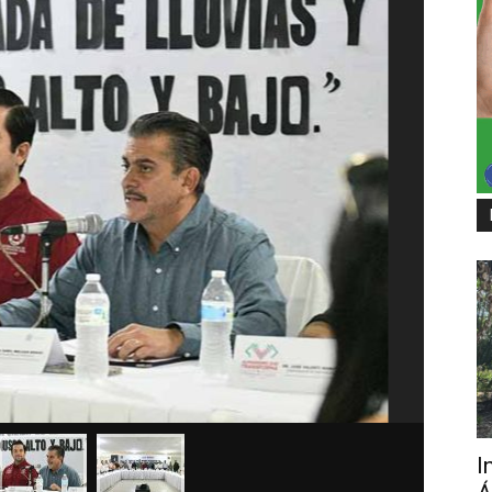
Tapachul
I