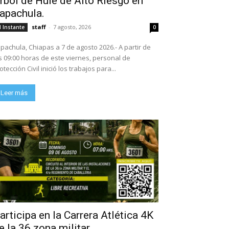
rbol de Hule de Alto Riesgo en
apachula.
staff
-
7 agosto, 2026
l Instante
0
pachula, Chiapas a 7 de agosto 2026.- A partir de
s 09:00 horas de este viernes, personal de
otección Civil inició los trabajos para...
Leer más
articipa en la Carrera Atlética 4K
e la 36 zona militar.