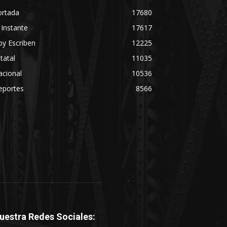
ortada
17680
 Instante
17617
y Escriben
12225
tatal
11035
acional
10536
eportes
8566
uestra Redes Sociales: