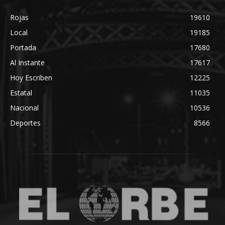
Rojas
19610
Local
19185
Portada
17680
Al Instante
17617
Hoy Escriben
12225
Estatal
11035
Nacional
10536
Deportes
8566