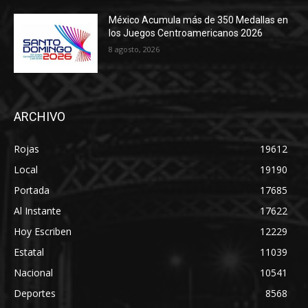
México Acumula más de 350 Medallas en
los Juegos Centroamericanos 2026
8 agosto, 2026
ARCHIVO
Rojas
19612
Local
19190
Portada
17685
Al Instante
17622
Hoy Escriben
12229
Estatal
11039
Nacional
10541
Deportes
8568