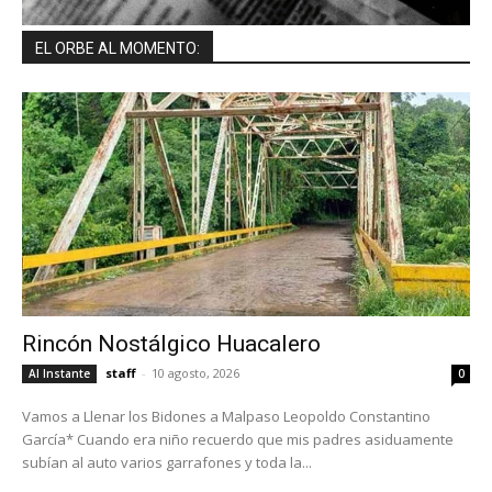
EL ORBE AL MOMENTO:
Rincón Nostálgico Huacalero
staff
-
10 agosto, 2026
Al Instante
0
Vamos a Llenar los Bidones a Malpaso Leopoldo Constantino
García* Cuando era niño recuerdo que mis padres asiduamente
subían al auto varios garrafones y toda la...