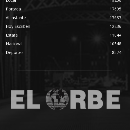
Local
19200
Portada
17695
Al Instante
17637
Hoy Escriben
12236
Estatal
11044
Nacional
10548
Deportes
8574