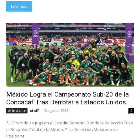
Leer más
México Logra el Campeonato Sub-20 de la
Concacaf Tras Derrotar a Estados Unidos.
staff
-
10 agosto, 2026
Al Instante
0
*- El Partido se Jugó en el Estadio Banorte, Donde la Selección Tuvo
el Respaldo Total de la Afición. *- La Selección Mexicana se
Posiciona...