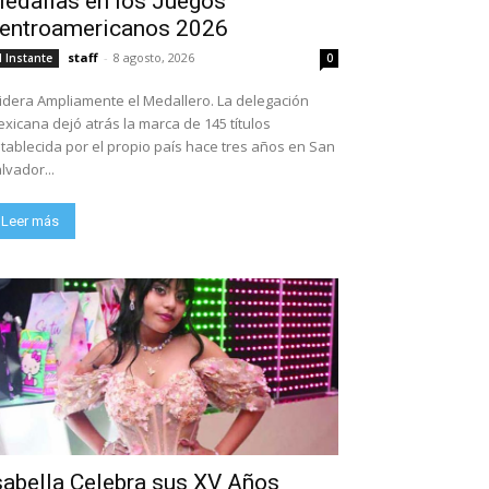
edallas en los Juegos
entroamericanos 2026
staff
-
8 agosto, 2026
l Instante
0
dera Ampliamente el Medallero. La delegación
xicana dejó atrás la marca de 145 títulos
tablecida por el propio país hace tres años en San
lvador...
Leer más
sabella Celebra sus XV Años