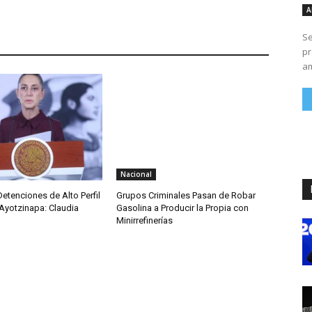
A
Se
pr
am
Nacional
etenciones de Alto Perfil
Grupos Criminales Pasan de Robar
Ayotzinapa: Claudia
Gasolina a Producir la Propia con
Minirrefinerías