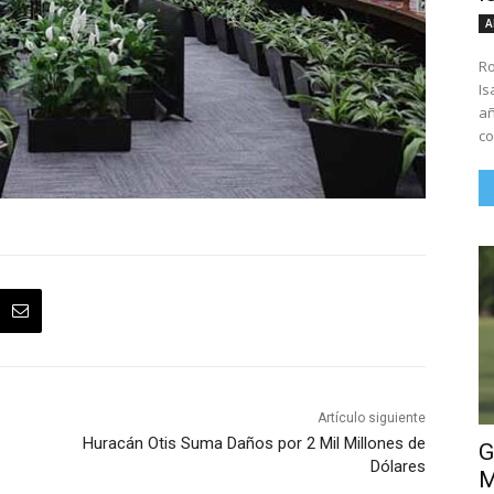
A
Ro
Is
añ
co
Artículo siguiente
Huracán Otis Suma Daños por 2 Mil Millones de
G
Dólares
M