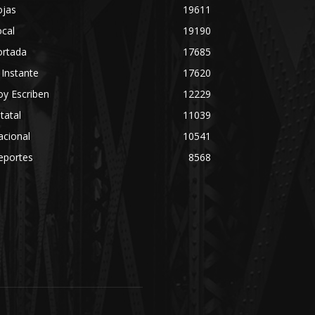
ojas
19611
cal
19190
ortada
17685
 Instante
17620
y Escriben
12229
tatal
11039
acional
10541
eportes
8568