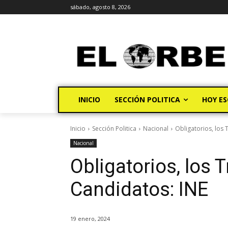
sábado, agosto 8, 2026
INICIO
SECCIÓN POLITICA
HOY ES
Inicio
Sección Politica
Nacional
Obligatorios, los 
Nacional
Obligatorios, los 
Candidatos: INE
19 enero, 2024