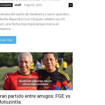
staff
-
8 agosto, 2026
l Instante
0
deada del cariño de familiares y seres queridos,
abella Alejandra Cruz Vázquez celebró sus XV
os, una fecha muy especial que marca el
mienzo...
Leer más
ran partido entre amigos: FGE vs
otozintla.