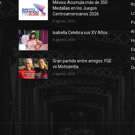
n
México Acumula más de 350
R
Medallas en los Juegos
Lo
Centroamericanos 2026
8 agosto, 2026
P
Al
Isabella Celebra sus XV Años
8 agosto, 2026
Ho
Es
N
Gran partido entre amigos: FGE
vs Motozintla.
D
7 agosto, 2026