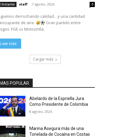
staff
-
7 agosto, 2026
l Instante
0
guimos derrochando calidad... y una cantidad
eocupante de aire.
Gran partido entre
igos: FGE vs Motozintla.
Leer más
Cargar más
MAS POPULAR
Abelardo de la Espriella Jura
Como Presidente de Colombia
8 agosto, 2026
Marina Asegura más de una
Tonelada de Cocaína en Costas