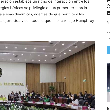
M
eración establece un ritmo de interacción entre los
C
glas básicas se privilegia en un primer término la
A
rla a esas dinámicas, además de que permite a las
os ejercicios y con todo lo que implica», dijo Humphrey
*Li
me
es
Sa
I