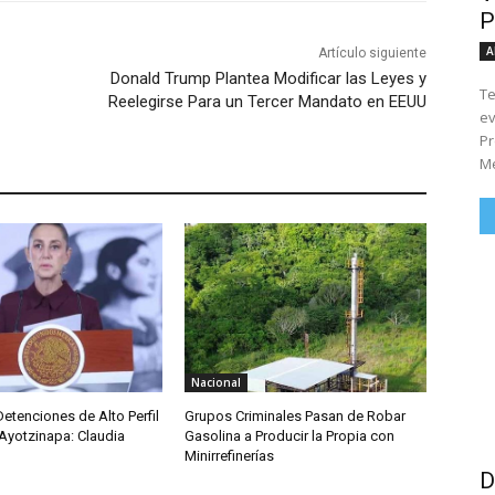
P
A
Artículo siguiente
Donald Trump Plantea Modificar las Leyes y
Te
Reelegirse Para un Tercer Mandato en EEUU
ev
Pr
Me
Nacional
etenciones de Alto Perfil
Grupos Criminales Pasan de Robar
Ayotzinapa: Claudia
Gasolina a Producir la Propia con
Minirrefinerías
D