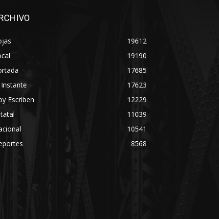
RCHIVO
ojas
19612
cal
19190
ortada
17685
 Instante
17623
y Escriben
12229
tatal
11039
acional
10541
eportes
8568