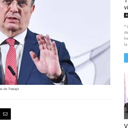
T
v
A
* 
de
he
la.
as de Trabajo
V