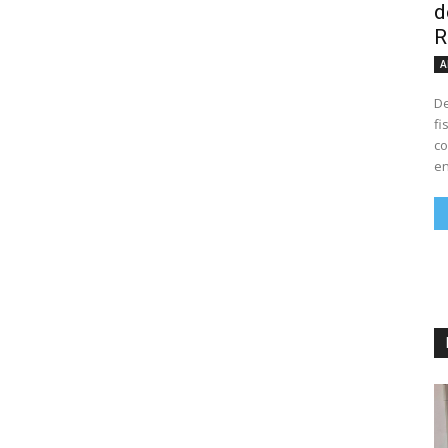
d
R
A
De
fi
co
en