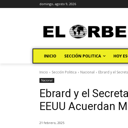
domingo, agosto 9, 2026
INICIO
SECCIÓN POLITICA
HOY ES
Inicio
Sección Politica
Nacional
Ebrard y el Secre
Nacional
Ebrard y el Secret
EEUU Acuerdan Me
21 febrero, 2025