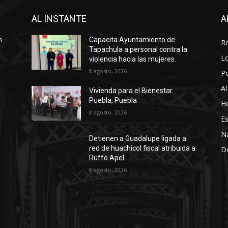
AL INSTANTE
A
n
Capacita Ayuntamiento de
R
Tapachula a personal contra la
Lo
violencia hacia las mujeres.
8 agosto, 2026
P
Al
Vivienda para el Bienestar.
Puebla, Puebla
Ho
8 agosto, 2026
Es
N
Detienen a Guadalupe ligada a
red de huachicol fiscal atribuida a
D
Ruffo Apel
8 agosto, 2026