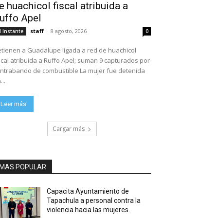
e huachicol fiscal atribuida a
uffo Apel
staff
-
8 agosto, 2026
l Instante
0
tienen a Guadalupe ligada a red de huachicol
scal atribuida a Ruffo Apel; suman 9 capturados por
ntrabando de combustible La mujer fue detenida
...
Leer más
Cargar más
MAS POPULAR
Capacita Ayuntamiento de
Tapachula a personal contra la
violencia hacia las mujeres.