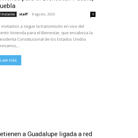
uebla
staff
-
8 agosto, 2026
l Instante
0
 invitamos a seguir la transmisión en vivo del
ento Vivienda para el Bienestar, que encabeza la
esidenta Constitucional de los Estados Unidos
xicanos,...
Leer más
etienen a Guadalupe ligada a red