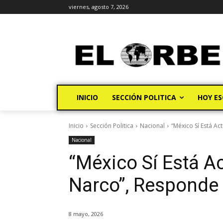
viernes, agosto 7, 2026
INICIO
SECCIÓN POLITICA
HOY ES
Inicio
Sección Politica
Nacional
“México Sí Está A
Nacional
“México Sí Está A
Narco”, Responde
8 mayo, 2026