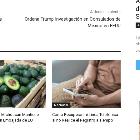
A
d
Artículo siguiente
S
s
Ordena Trump Investigación en Consulados de
México en EEUU
A
Ta
ob
vi
Nacional
e Michoacán Mantiene
Cómo Recuperar mi Línea Telefónica
on Embajada de EU
si no Realice el Registro a Tiempo