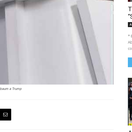
T
“
A
* 
Ab
co
inbaum a Trump