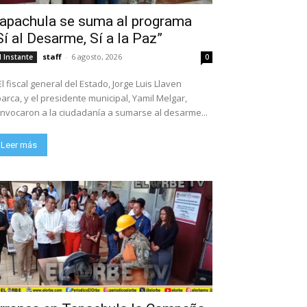
apachula se suma al programa
Sí al Desarme, Sí a la Paz”
staff
-
6 agosto, 2026
l Instante
0
El fiscal general del Estado, Jorge Luis Llaven
arca, y el presidente municipal, Yamil Melgar,
nvocaron a la ciudadanía a sumarse al desarme...
Leer más