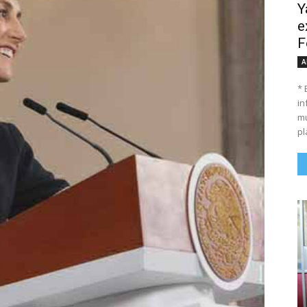
Y
e
F
A
* 
in
mu
pl