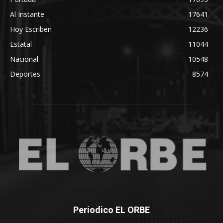
Al Instante
17641
Hoy Escriben
12236
Estatal
11044
Nacional
10548
Deportes
8574
Periodico EL ORBE