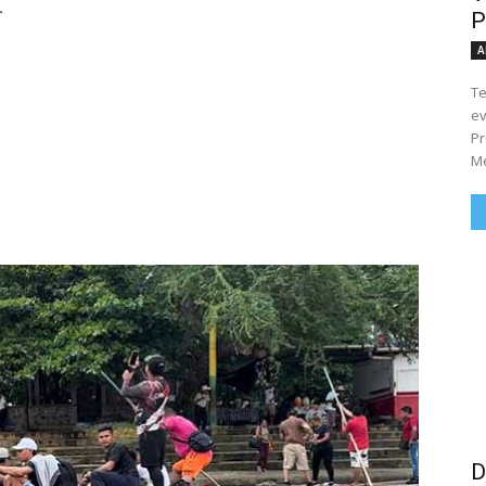
.
P
A
Te
ev
Pr
Me
D