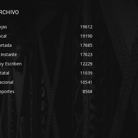
RCHIVO
ojas
19612
cal
19190
ortada
17685
 Instante
17623
y Escriben
12229
tatal
11039
acional
10541
eportes
8568