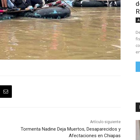
d
R
A
De
fi
co
en
Artículo siguiente
Tormenta Nadine Deja Muertos, Desaparecidos y
Afectaciones en Chiapas