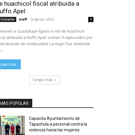
e huachicol fiscal atribuida a
uffo Apel
staff
-
8 agosto, 2026
l Instante
0
tienen a Guadalupe ligada a red de huachicol
scal atribuida a Ruffo Apel; suman 9 capturados por
ntrabando de combustible La mujer fue detenida
...
Leer más
Cargar más
MAS POPULAR
Capacita Ayuntamiento de
Tapachula a personal contra la
violencia hacia las mujeres.