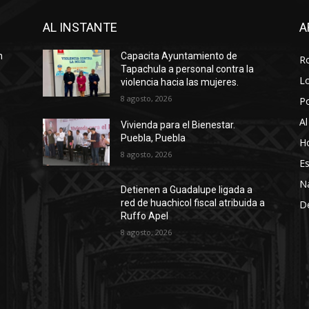
AL INSTANTE
A
n
Capacita Ayuntamiento de
R
Tapachula a personal contra la
Lo
violencia hacia las mujeres.
8 agosto, 2026
P
Al
Vivienda para el Bienestar.
Puebla, Puebla
Ho
8 agosto, 2026
Es
N
Detienen a Guadalupe ligada a
red de huachicol fiscal atribuida a
D
Ruffo Apel
8 agosto, 2026