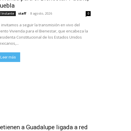
uebla
staff
-
8 agosto, 2026
l Instante
0
 invitamos a seguir la transmisión en vivo del
ento Vivienda para el Bienestar, que encabeza la
esidenta Constitucional de los Estados Unidos
xicanos,...
Leer más
etienen a Guadalupe ligada a red