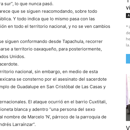
T
ra sur”, lo que nunca pasó.
v
 parece que se siguen reacomodando, sobre todo
A
blica. Y todo indica que lo mismo pasa con las
ión en todo el territorio nacional, y no se ven cambios
* 
de
he
 se siguen conformando desde Tapachula, recorrer
la.
arse a territorio oaxaqueño, para posteriormente,
tados Unidos.
acerdote.
rritorio nacional, sin embargo, en medio de esta
mexicana se consterno por el asesinato del sacerdote
templo de Guadalupe en San Cristóbal de Las Casas y
nacionales. El ataque ocurrió en el barrio Cuxtitali,
ioneta blanca y adentro “una persona del sexo
al nombre de Marcelo ‘N’, párroco de la parroquia de
ndrés Larraínzar”.
V