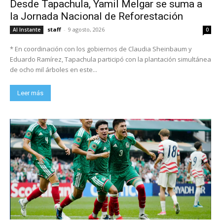
Desde Tapachula, Yamil Melgar se suma a
la Jornada Nacional de Reforestación
staff
-
9 agosto, 2026
Al Instante
0
* En coordinación con los gobiernos de Claudia Sheinbaum y
Eduardo Ramírez, Tapachula participó con la plantación simultánea
de ocho mil árboles en este...
Leer más