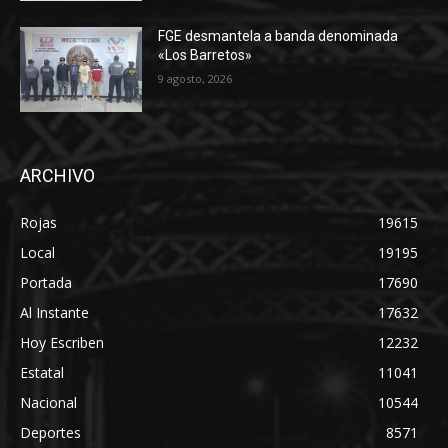
FGE desmantela a banda denominada
«Los Barretos»
9 agosto, 2026
ARCHIVO
Rojas
19615
Local
19195
Portada
17690
Al Instante
17632
Hoy Escriben
12232
Estatal
11041
Nacional
10544
Deportes
8571