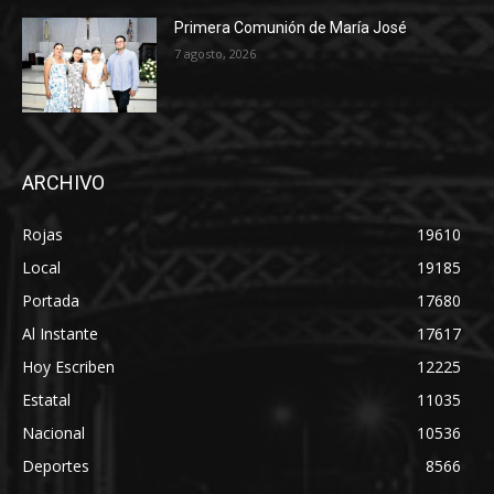
Primera Comunión de María José
7 agosto, 2026
ARCHIVO
Rojas
19610
Local
19185
Portada
17680
Al Instante
17617
Hoy Escriben
12225
Estatal
11035
Nacional
10536
Deportes
8566