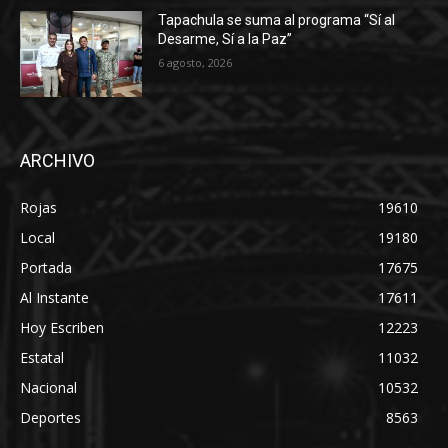
Tapachula se suma al programa “Sí al
Desarme, Sí a la Paz”
6 agosto, 2026
ARCHIVO
Rojas
19610
Local
19180
Portada
17675
Al Instante
17611
Hoy Escriben
12223
Estatal
11032
Nacional
10532
Deportes
8563