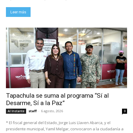
Leer más
Tapachula se suma al programa “Sí al
Desarme, Sí a la Paz”
staff
-
6 agosto, 2026
Al Instante
0
* El fiscal general del Estado, Jorge Luis Llaven Abarca, y el
presidente municipal, Yamil Melgar, convocaron a la ciudadanía a