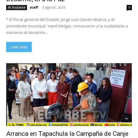
staff
-
6 agosto, 2026
Al Instante
0
* El fiscal general del Estado, Jorge Luis Llaven Abarca, y el
presidente municipal, Yamil Melgar, convocaron a la ciudadanía a
sumarse al desarme...
Leer más
Arranca en Tapachula la Campaña de Canje