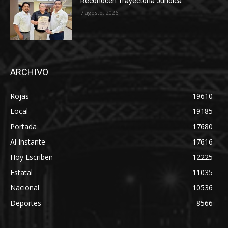
Reconocen Trayectoria Jurídica
7 agosto, 2026
ARCHIVO
Rojas
19610
Local
19185
Portada
17680
Al Instante
17616
Hoy Escriben
12225
Estatal
11035
Nacional
10536
Deportes
8566