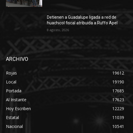
Detienen a Guadalupe ligada a red de
huachicol fiscal atribuida a Ruffo Apel
8 agosto, 2026
ARCHIVO
Rojas
19612
Local
19190
Portada
17685
Al Instante
17623
Hoy Escriben
12229
Estatal
11039
Nacional
10541