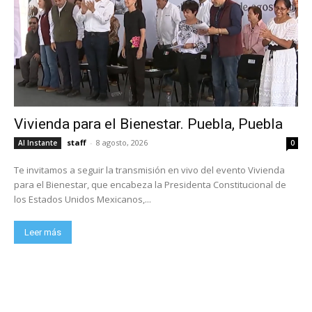
Vivienda para el Bienestar. Puebla, Puebla
staff
-
8 agosto, 2026
Al Instante
0
Te invitamos a seguir la transmisión en vivo del evento Vivienda
para el Bienestar, que encabeza la Presidenta Constitucional de
los Estados Unidos Mexicanos,...
Leer más