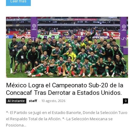
Leer más
México Logra el Campeonato Sub-20 de la
Concacaf Tras Derrotar a Estados Unidos.
staff
-
10 agosto, 2026
Al Instante
0
*- El Partido se Jugó en el Estadio Banorte, Donde la Selección Tuvo
el Respaldo Total de la Afición. *- La Selección Mexicana se
Posiciona...