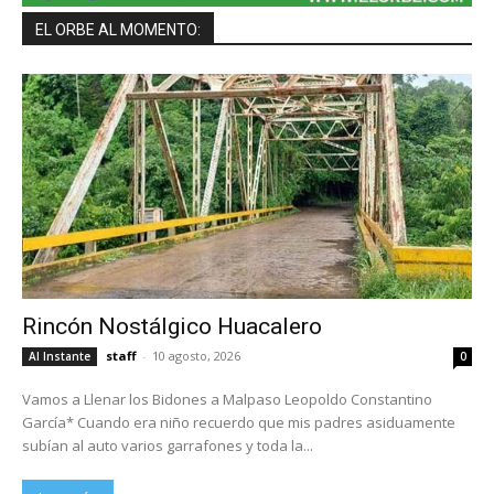
EL ORBE AL MOMENTO:
Rincón Nostálgico Huacalero
staff
-
10 agosto, 2026
Al Instante
0
Vamos a Llenar los Bidones a Malpaso Leopoldo Constantino
García* Cuando era niño recuerdo que mis padres asiduamente
subían al auto varios garrafones y toda la...