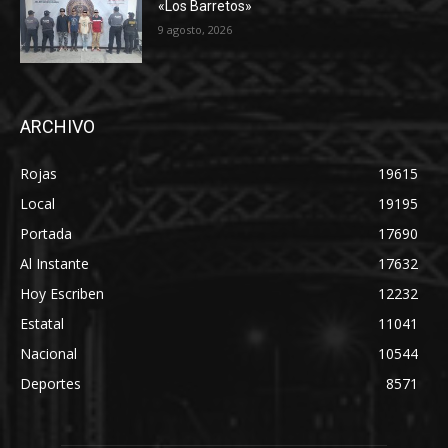
«Los Barretos»
9 agosto, 2026
ARCHIVO
Rojas
19615
Local
19195
Portada
17690
Al Instante
17632
Hoy Escriben
12232
Estatal
11041
Nacional
10544
Deportes
8571