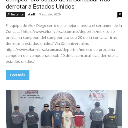
derrotar a Estados Unidos
staff
-
9 agosto, 2026
Al Instante
0
El equipo de Alex Diego cerró de la mejor manera el certamen de la
Concacaf https://www.eluniversal.com.mx/deportes/mexico-se-
proclama-campeon-del-campeonato-sub-20-de-la-concacaf-tras-
derrotar-a-estados-unidos/ Vía @eluniversalmx
https://www.eluniversal.com.mx/deportes/mexico-se-proclama-
campeon-del-campeonato-sub-20-de-la-concacaf-tras-derrotar-a-
estados-unidos/
Leer más