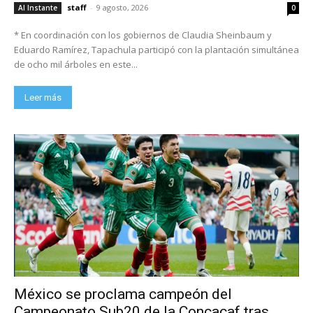
staff
-
9 agosto, 2026
Al Instante
0
* En coordinación con los gobiernos de Claudia Sheinbaum y
Eduardo Ramírez, Tapachula participó con la plantación simultánea
de ocho mil árboles en este...
Leer más
México se proclama campeón del
Campeonato Sub20 de la Concacaf tras