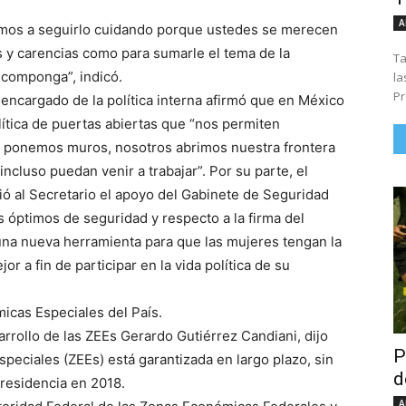
A
amos a seguirlo cuidando porque ustedes se merecen
 y carencias como para sumarle el tema de la
Ta
scomponga”, indicó.
la
Pr
ncargado de la política interna afirmó que en México
ítica de puertas abiertas que “nos permiten
no ponemos muros, nosotros abrimos nuestra frontera
ncluso puedan venir a trabajar”. Por su parte, el
ó al Secretario el apoyo del Gabinete de Seguridad
s óptimos de seguridad y respecto a la firma del
una nueva herramienta para que las mujeres tengan la
r a fin de participar en la vida política de su
icas Especiales del País.
sarrollo de las ZEEs Gerardo Gutiérrez Candiani, dijo
P
speciales (ZEEs) está garantizada en largo plazo, sin
d
 Presidencia en 2018.
A