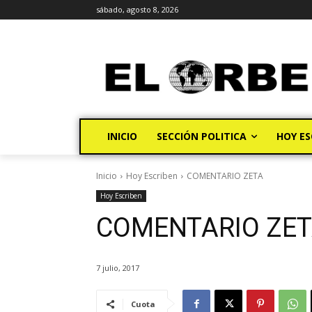
sábado, agosto 8, 2026
INICIO
SECCIÓN POLITICA
HOY ES
Inicio
Hoy Escriben
COMENTARIO ZETA
Hoy Escriben
COMENTARIO ZE
7 julio, 2017
Cuota