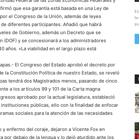
utoridad Federal de las Zonas Económicas Federales y
firmó que esa garantía está basada en una Ley de
Es
 por el Congreso de la Unión, además de leyes
hrs. Se parte del 43 anivers
In
n de diferentes participantes. Añadió que habrá
niveles de Gobierno, además un Decreto que se
ión (DOF) y se concesionará a los administradores
40 años. «La viabilidad en el largo plazo está
apas.- El Congreso del Estado aprobó el decreto por
e la Constitución Política de nuestro Estado, se reveló
iapas tendrá dos Magistrados menos, pasando de cinco
nte a los artículos 99 y 101 de la Carta magna
resos aprobado por la actual legislatura, estableció
instituciones públicas, ello con la finalidad de enfocar
gramas sociales para la atención de las necesidades
 y enfermo del coraje, dejaron a Vicente Fox en
a por debajo de la lengua y lo dejó aturdido ante los