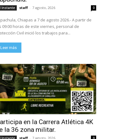
staff
-
7 agosto, 2026
l Instante
0
pachula, Chiapas a 7 de agosto 2026.- A partir de
s 09:00 horas de este viernes, personal de
otección Civil inició los trabajos para...
Leer más
articipa en la Carrera Atlética 4K
e la 36 zona militar.
staff
-
7 agosto, 2026
l Instante
0