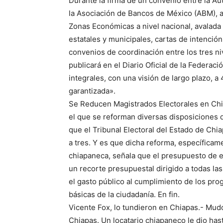
Durante la firma de un convenio entre la A
la Asociación de Bancos de México (ABM), a
Zonas Económicas a nivel nacional, avalada
estatales y municipales, cartas de intenció
convenios de coordinación entre los tres 
publicará en el Diario Oficial de la Federac
integrales, con una visión de largo plazo, a 
garantizada».
Se Reducen Magistrados Electorales en Chi
el que se reforman diversas disposiciones d
que el Tribunal Electoral del Estado de Ch
a tres. Y es que dicha reforma, específicame
chiapaneca, señala que el presupuesto de eg
un recorte presupuestal dirigido a todas las 
el gasto público al cumplimiento de los pro
básicas de la ciudadanía. En fin.
Vicente Fox, lo tundieron en Chiapas.- Mudo
Chiapas. Un locatario chiapaneco le dio hast