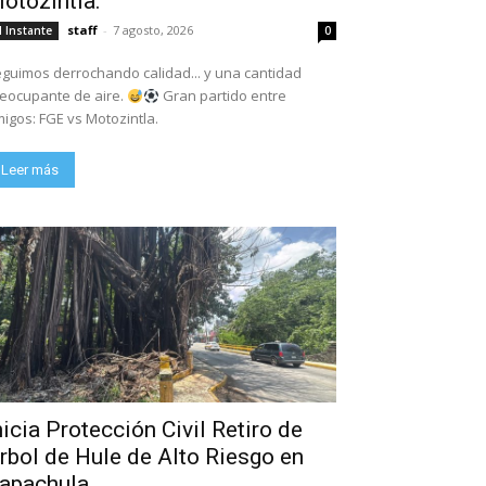
otozintla.
staff
-
7 agosto, 2026
l Instante
0
guimos derrochando calidad... y una cantidad
eocupante de aire.
Gran partido entre
igos: FGE vs Motozintla.
Leer más
nicia Protección Civil Retiro de
rbol de Hule de Alto Riesgo en
apachula.