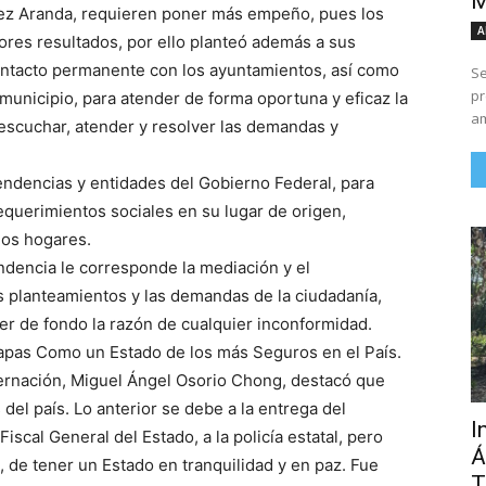
M
mez Aranda, requieren poner más empeño, pues los
A
res resultados, por ello planteó además a sus
ntacto permanente con los ayuntamientos, así como
Se
pr
 municipio, para atender de forma oportuna y eficaz la
am
scuchar, atender y resolver las demandas y
ndencias y entidades del Gobierno Federal, para
equerimientos sociales en su lugar de origen,
los hogares.
ndencia le corresponde la mediación y el
s planteamientos y las demandas de la ciudadanía,
er de fondo la razón de cualquier inconformidad.
pas Como un Estado de los más Seguros en el País.
obernación, Miguel Ángel Osorio Chong, destacó que
el país. Lo anterior se debe a la entrega del
I
iscal General del Estado, a la policía estatal, pero
Á
, de tener un Estado en tranquilidad y en paz. Fue
T