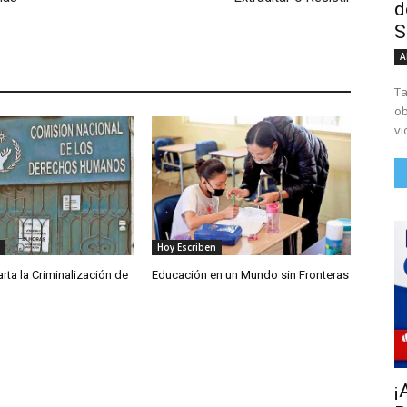
d
S
A
Ta
ob
vi
Hoy Escriben
ta la Criminalización de
Educación en un Mundo sin Fronteras
¡