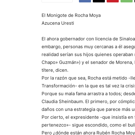
El Monigote de Rocha Moya
Azucena Uresti
El ahora gobernador con licencia de Sinalo
embargo, personas muy cercanas a él asegu
realidad serían sus hijos quienes operaban 
Chapo» Guzmán») y el senador de Morena, E
títere, dicen.
Por la razón que sea, Rocha está metido -ll
Transformación- en la que es tal vez la cri
Porque su mala fama arrastra a todos; des
Claudia Sheinbaum. El primero, por cómplice
daños con una estrategia que parece más u
Por cierto, el expresidente -que insistía e
pertenezco»- sigue escondido, como el bul
Pero ¿dónde están ahora Rubén Rocha Moya, 