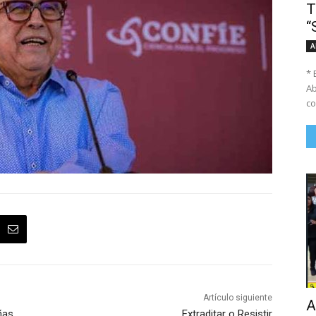
T
“
A
* 
Ab
co
Artículo siguiente
A
ñas
Extraditar o Resistir