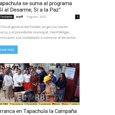
apachula se suma al programa
Sí al Desarme, Sí a la Paz”
staff
-
6 agosto, 2026
l Instante
0
El fiscal general del Estado, Jorge Luis Llaven
arca, y el presidente municipal, Yamil Melgar,
nvocaron a la ciudadanía a sumarse al desarme...
Leer más
rranca en Tapachula la Campaña