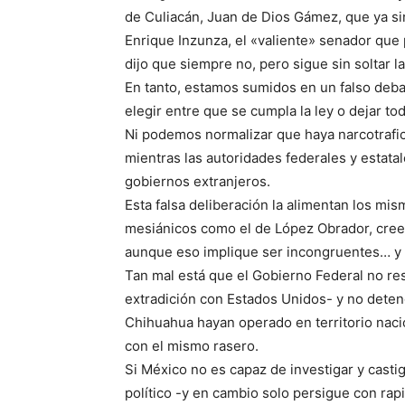
de Culiacán, Juan de Dios Gámez, que ya si
Enrique Inzunza, el «valiente» senador que 
dijo que siempre no, pero sigue sin soltar l
En tanto, estamos sumidos en un falso deb
elegir entre que se cumpla la ley o dejar t
Ni podemos normalizar que haya narcotrafic
mientras las autoridades federales y estatal
gobiernos extranjeros.
Esta falsa deliberación la alimentan los mi
mesiánicos como el de López Obrador, cree
aunque eso implique ser incongruentes… y 
Tan mal está que el Gobierno Federal no res
extradición con Estados Unidos- y no dete
Chihuahua hayan operado en territorio nacio
con el mismo rasero.
Si México no es capaz de investigar y cast
político -y en cambio solo persigue con rap