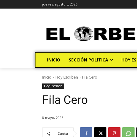
jueves, agosto 6, 2026
INICIO
SECCIÓN POLITICA
HOY ES
Inicio
Hoy Escriben
Fila Cero
Hoy Escriben
Fila Cero
8 mayo, 2026
Cuota