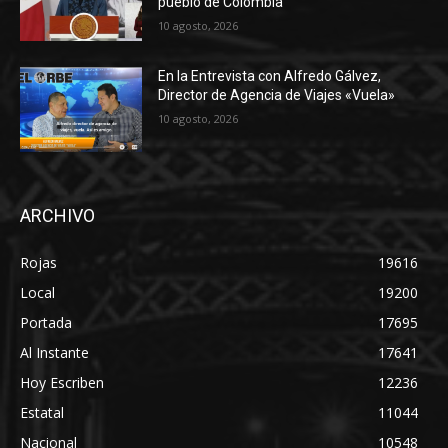
pueblo de Colombia
10 agosto, 2026
En la Entrevista con Alfredo Gálvez,
Director de Agencia de Viajes «Vuela»
10 agosto, 2026
ARCHIVO
Rojas
19616
Local
19200
Portada
17695
Al Instante
17641
Hoy Escriben
12236
Estatal
11044
Nacional
10548