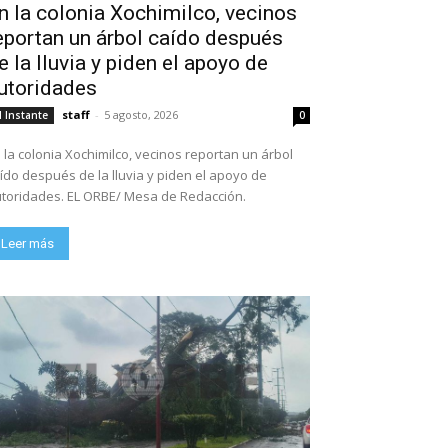
n la colonia Xochimilco, vecinos
eportan un árbol caído después
e la lluvia y piden el apoyo de
utoridades
staff
-
5 agosto, 2026
l Instante
0
 la colonia Xochimilco, vecinos reportan un árbol
ído después de la lluvia y piden el apoyo de
toridades. EL ORBE/ Mesa de Redacción.
Leer más