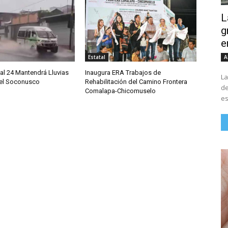
L
g
e
A
Estatal
al 24 Mantendrá Lluvias
Inaugura ERA Trabajos de
La
 el Soconusco
Rehabilitación del Camino Frontera
de
Comalapa-Chicomuselo