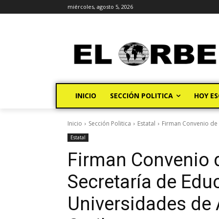
miércoles, agosto 5, 2026
INICIO
SECCIÓN POLITICA
HOY ES
Inicio
Sección Politica
Estatal
Firman Convenio de C
Estatal
Firman Convenio d
Secretaría de Edu
Universidades de 