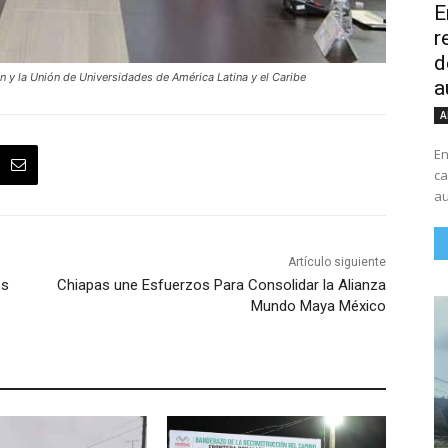
E
r
d
 y la Unión de Universidades de América Latina y el Caribe
a
A
En
ca
au
Artículo siguiente
es
Chiapas une Esfuerzos Para Consolidar la Alianza
Mundo Maya México