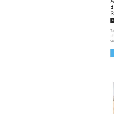
A
d
S
A
Ta
ob
vi