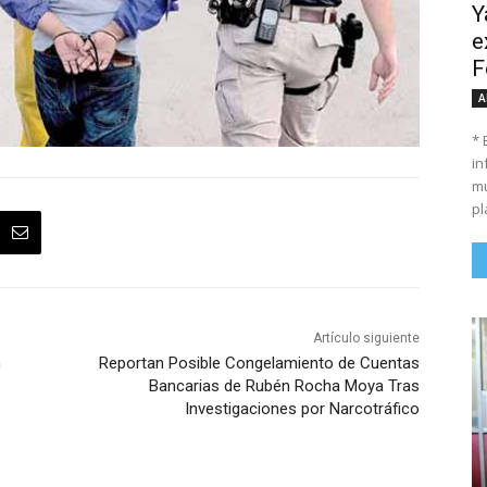
Y
e
F
A
* 
in
mu
pl
Artículo siguiente
n
Reportan Posible Congelamiento de Cuentas
Bancarias de Rubén Rocha Moya Tras
Investigaciones por Narcotráfico