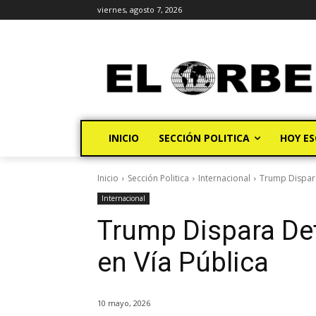
viernes, agosto 7, 2026
INICIO
SECCIÓN POLITICA
HOY ES
Inicio
Sección Politica
Internacional
Trump Dispara
Internacional
Trump Dispara De
en Vía Pública
10 mayo, 2026