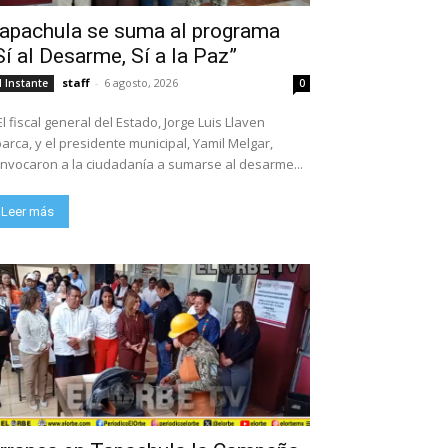
apachula se suma al programa
Sí al Desarme, Sí a la Paz”
staff
-
6 agosto, 2026
l Instante
0
El fiscal general del Estado, Jorge Luis Llaven
arca, y el presidente municipal, Yamil Melgar,
nvocaron a la ciudadanía a sumarse al desarme...
Leer más