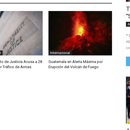
T
“
A
* 
Ab
co
l
Internacional
o de Justicia Acusa a 28
Guatemala en Alerta Máxima por
r Tráfico de Armas
Erupción del Volcán de Fuego