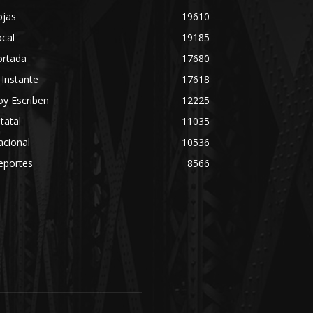
ojas
19610
cal
19185
ortada
17680
 Instante
17618
y Escriben
12225
tatal
11035
acional
10536
eportes
8566