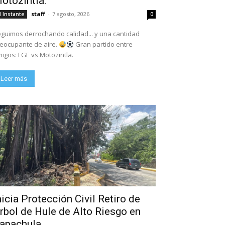
otozintla.
staff
-
7 agosto, 2026
l Instante
0
guimos derrochando calidad... y una cantidad
eocupante de aire.
Gran partido entre
igos: FGE vs Motozintla.
Leer más
nicia Protección Civil Retiro de
rbol de Hule de Alto Riesgo en
apachula.