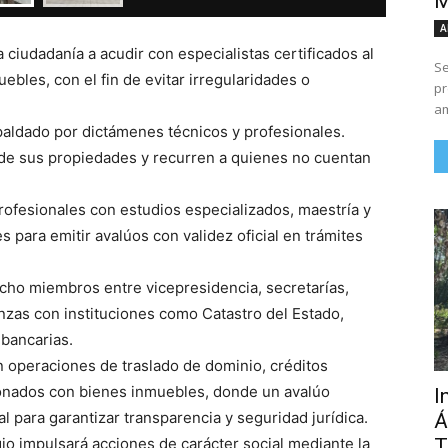
M
A
 ciudadanía a acudir con especialistas certificados al
Se
bles, con el fin de evitar irregularidades o
pr
.
am
spaldado por dictámenes técnicos y profesionales.
de sus propiedades y recurren a quienes no cuentan
rofesionales con estudios especializados, maestría y
s para emitir avalúos con validez oficial en trámites
ocho miembros entre vicepresidencia, secretarías,
anzas con instituciones como Catastro del Estado,
 bancarias.
 operaciones de traslado de dominio, créditos
ionados con bienes inmuebles, donde un avalúo
I
 para garantizar transparencia y seguridad jurídica.
Á
T
io impulsará acciones de carácter social mediante la