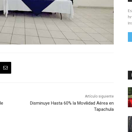
Es
hrs. Se parte del 43 anivers
In
Artículo siguiente
le
Disminuye Hasta 60% la Movilidad Aérea en
Tapachula