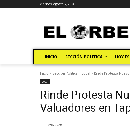
viernes, agosto 7, 2026
INICIO
SECCIÓN POLITICA
HOY ES
Inicio
Sección Politica
Local
Rinde Protesta Nuevo
Local
Rinde Protesta N
Valuadores en Ta
10 mayo, 2026