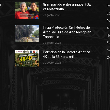
n
Gran partido entre amigos: FGE
R
vs Motozintla.
Lo
7 agosto, 2026
P
Al
Inicia Protección Civil Retiro de
Árbol de Hule de Alto Riesgo en
Ho
Tapachula.
Es
7 agosto, 2026
N
Participa en la Carrera Atlética
4K de la 36 zona militar.
D
7 agosto, 2026