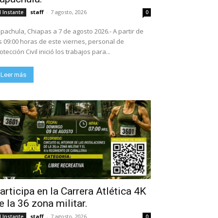
staff
-
7 agosto, 2026
l Instante
0
pachula, Chiapas a 7 de agosto 2026.- A partir de
s 09:00 horas de este viernes, personal de
otección Civil inició los trabajos para...
Leer más
articipa en la Carrera Atlética 4K
e la 36 zona militar.
staff
-
7 agosto, 2026
l Instante
0