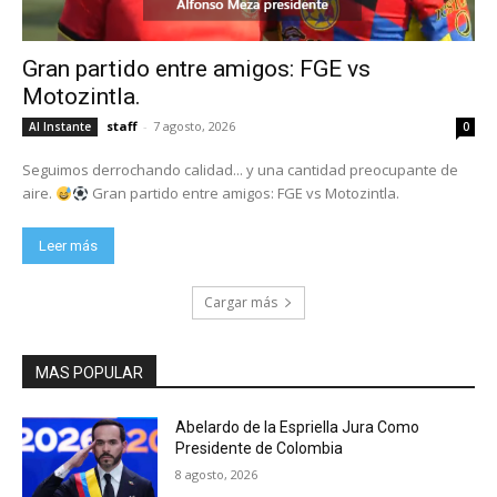
Gran partido entre amigos: FGE vs
Motozintla.
staff
-
7 agosto, 2026
Al Instante
0
Seguimos derrochando calidad... y una cantidad preocupante de
aire.
Gran partido entre amigos: FGE vs Motozintla.
Leer más
Cargar más
MAS POPULAR
Abelardo de la Espriella Jura Como
Presidente de Colombia
8 agosto, 2026