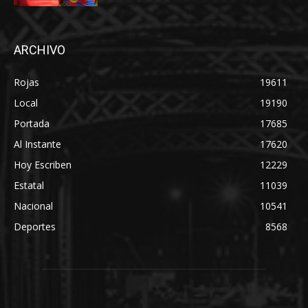
ARCHIVO
Rojas
19611
Local
19190
Portada
17685
Al Instante
17620
Hoy Escriben
12229
Estatal
11039
Nacional
10541
Deportes
8568