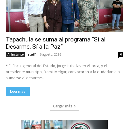
Tapachula se suma al programa “Sí al
Desarme, Sí a la Paz”
staff
-
6 agosto, 2026
Al Instante
0
* El fiscal general del Estado, Jorge Luis Llaven Abarca, y el
presidente municipal, Yamil Melgar, convocaron a la ciudadanía a
sumarse al desarme...
Leer más
Cargar más