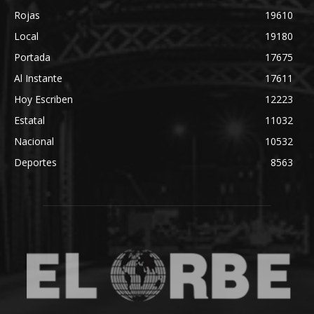
Rojas
19610
Local
19180
Portada
17675
Al Instante
17611
Hoy Escriben
12223
Estatal
11032
Nacional
10532
Deportes
8563