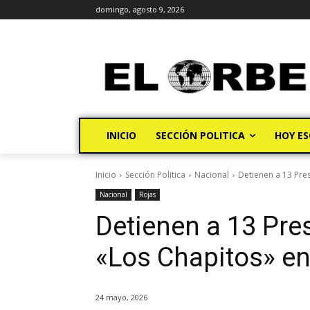
domingo, agosto 9, 2026
INICIO
SECCIÓN POLITICA
HOY ES
Inicio
Sección Politica
Nacional
Detienen a 13 Pre
Nacional
Rojas
Detienen a 13 Pre
«Los Chapitos» en
24 mayo, 2026