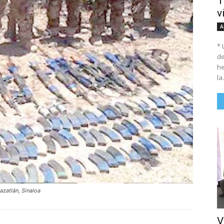
T
v
A
* 
de
he
la.
azatlán, Sinaloa
V