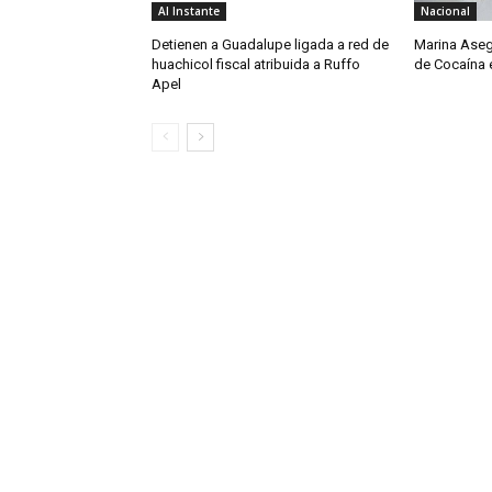
Al Instante
Nacional
Detienen a Guadalupe ligada a red de
Marina Aseg
huachicol fiscal atribuida a Ruffo
de Cocaína 
Apel