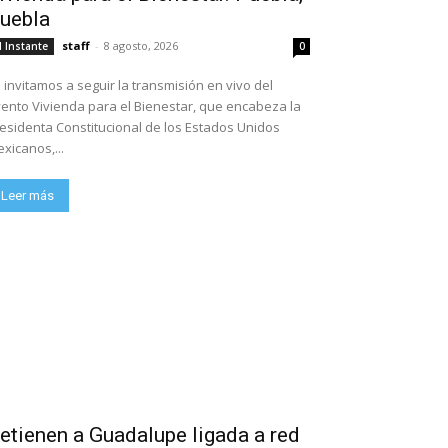
uebla
staff
-
8 agosto, 2026
l Instante
0
 invitamos a seguir la transmisión en vivo del
ento Vivienda para el Bienestar, que encabeza la
esidenta Constitucional de los Estados Unidos
xicanos,...
Leer más
etienen a Guadalupe ligada a red