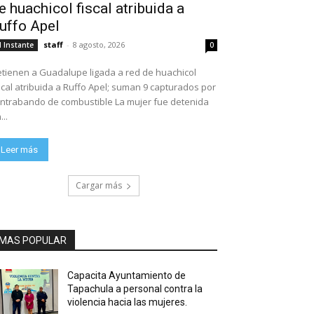
e huachicol fiscal atribuida a
uffo Apel
staff
-
8 agosto, 2026
l Instante
0
tienen a Guadalupe ligada a red de huachicol
scal atribuida a Ruffo Apel; suman 9 capturados por
ntrabando de combustible La mujer fue detenida
...
Leer más
Cargar más
MAS POPULAR
Capacita Ayuntamiento de
Tapachula a personal contra la
violencia hacia las mujeres.