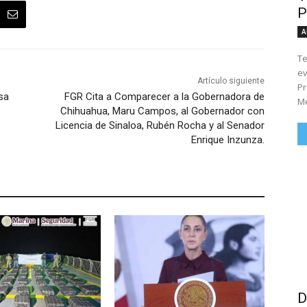
P
A
Te
ev
Artículo siguiente
Pr
sa
FGR Cita a Comparecer a la Gobernadora de
Me
Chihuahua, Maru Campos, al Gobernador con
Licencia de Sinaloa, Rubén Rocha y al Senador
Enrique Inzunza.
D