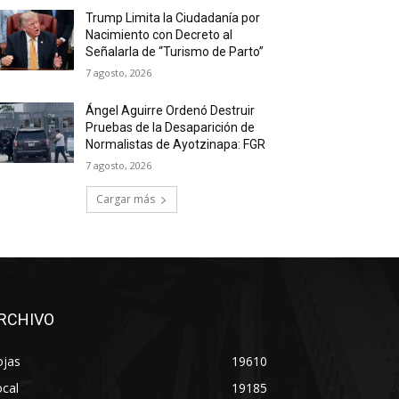
Trump Limita la Ciudadanía por
Nacimiento con Decreto al
Señalarla de “Turismo de Parto”
7 agosto, 2026
Ángel Aguirre Ordenó Destruir
Pruebas de la Desaparición de
Normalistas de Ayotzinapa: FGR
7 agosto, 2026
Cargar más
RCHIVO
ojas
19610
cal
19185