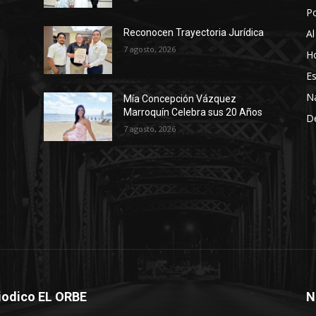
P
Al
Reconocen Trayectoria Jurídica
7 agosto, 2026
Ho
Es
N
Mía Concepción Vázquez
Marroquín Celebra sus 20 Años
D
7 agosto, 2026
iodico EL ORBE
N