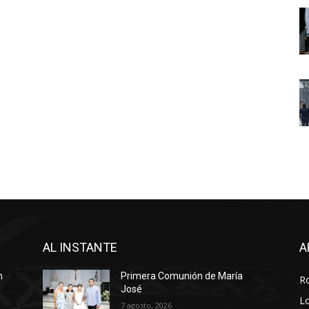
AL INSTANTE
A
n
Primera Comunión de María
R
José
Lo
7 agosto, 2026