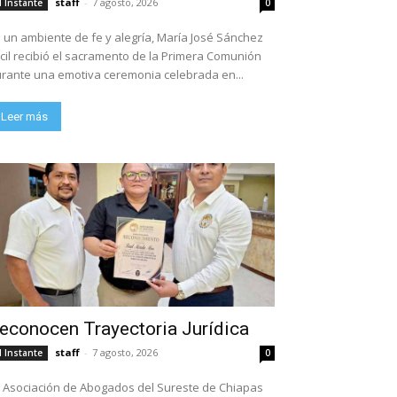
staff
-
7 agosto, 2026
l Instante
0
 un ambiente de fe y alegría, María José Sánchez
cil recibió el sacramento de la Primera Comunión
rante una emotiva ceremonia celebrada en...
Leer más
econocen Trayectoria Jurídica
staff
-
7 agosto, 2026
l Instante
0
 Asociación de Abogados del Sureste de Chiapas