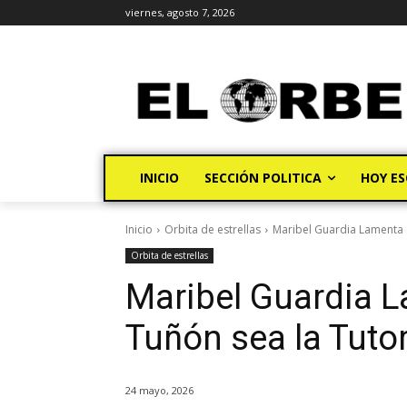
viernes, agosto 7, 2026
INICIO
SECCIÓN POLITICA
HOY ES
Inicio
Orbita de estrellas
Maribel Guardia Lamenta 
Orbita de estrellas
Maribel Guardia 
Tuñón sea la Tuto
24 mayo, 2026