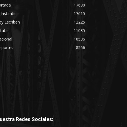
ortada
17680
 Instante
17615
y Escriben
12225
tatal
11035
acional
10536
eportes
8566
uestra Redes Sociales: