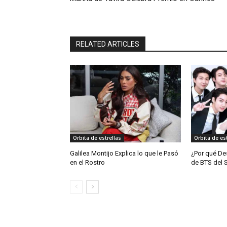
RELATED ARTICLES
Orbita de estrellas
Orbita de est
Galilea Montijo Explica lo que le Pasó
¿Por qué De
en el Rostro
de BTS del 