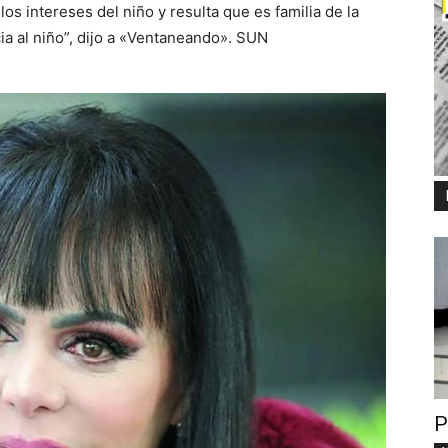
los intereses del niño y resulta que es familia de la
ia al niño”, dijo a «Ventaneando». SUN
P