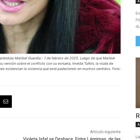
A
En
Fó
du
ula-Maribel Guardia.- 1 de febrero de 2025. Luego de que Maribel
su versión sobre el conflicto con su exnuera, Imelda Tuñón, la viuda de
nes evidencian la violencia que está padeciendo en muchos sentidos. Foto:
R
A
Artículo siguiente
La
Violeta Isfel se Deshace, Entre Lágrimas, de las