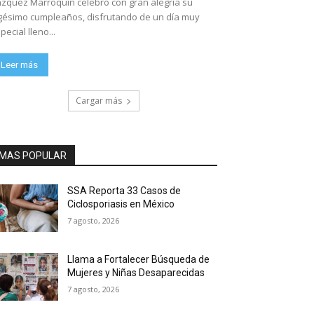
zquez Marroquín celebró con gran alegría su
gésimo cumpleaños, disfrutando de un día muy
pecial lleno...
Leer más
Cargar más
MAS POPULAR
SSA Reporta 33 Casos de
Ciclosporiasis en México
7 agosto, 2026
Llama a Fortalecer Búsqueda de
Mujeres y Niñas Desaparecidas
7 agosto, 2026