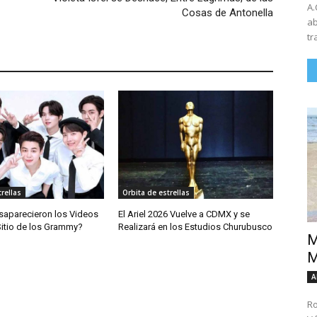
A.
Cosas de Antonella
ab
tr
rellas
Orbita de estrellas
saparecieron los Videos
El Ariel 2026 Vuelve a CDMX y se
Sitio de los Grammy?
Realizará en los Estudios Churubusco
M
M
A
Ro