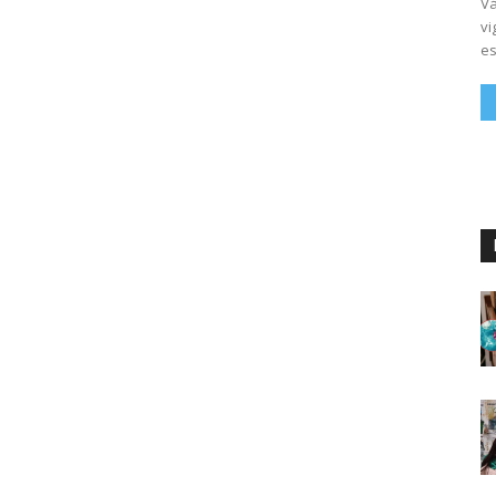
Vá
vi
es