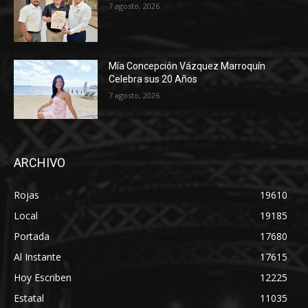
7 agosto, 2026
Mía Concepción Vázquez Marroquín
Celebra sus 20 Años
7 agosto, 2026
ARCHIVO
Rojas
19610
Local
19185
Portada
17680
Al Instante
17615
Hoy Escriben
12225
Estatal
11035