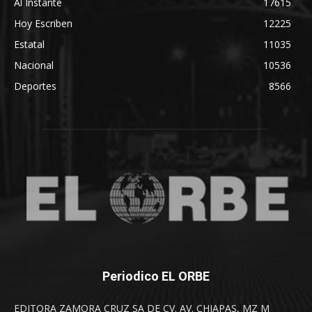
Al Instante
17615
Hoy Escriben
12225
Estatal
11035
Nacional
10536
Deportes
8566
Periodico EL ORBE
EDITORA ZAMORA CRUZ SA DE CV. AV. CHIAPAS, MZ M