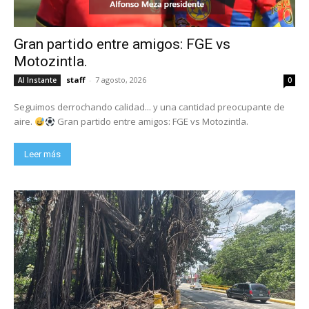
Gran partido entre amigos: FGE vs
Motozintla.
staff
-
7 agosto, 2026
Al Instante
0
Seguimos derrochando calidad... y una cantidad preocupante de
aire.
Gran partido entre amigos: FGE vs Motozintla.
Leer más