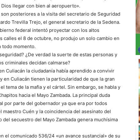
Dios llegar con bien al aeropuerto».
son posteriores a la visita del secretario de Seguridad
ardo Trevilla Trejo, el general secretario de la Sedena.
bierno federal intentó proyectar con los altos
 calles el 8 de octubre, no produjo un solo cambio en
 en todo momento.
a seguridad? ¿De verdad la suerte de estas personas y
os criminales decidan calmarse?
n Culiacán la ciudadanía había aprendido a convivir
y en Culiacán tienen la particularidad de que la gran
l tema de la mafia y el cártel. Sin embargo, se habla y
 Chapitos hacia el Mayo Zambada. La principal duda
tal por parte del gobernador ya que era por todos
 el maestro Cuén y la coincidencia del asesinato del
 o del secuestro del Mayo Zambada genera muchísima
en el comunicado 536/24 «un avance sustancial» de su