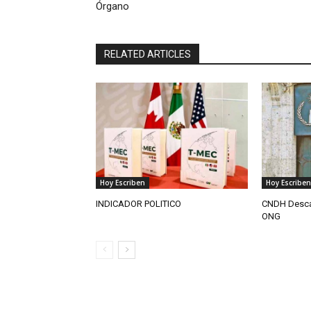
Órgano
RELATED ARTICLES
Hoy Escriben
Hoy Escriben
INDICADOR POLITICO
CNDH Descar
ONG