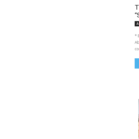
T
“
A
* 
Ab
co