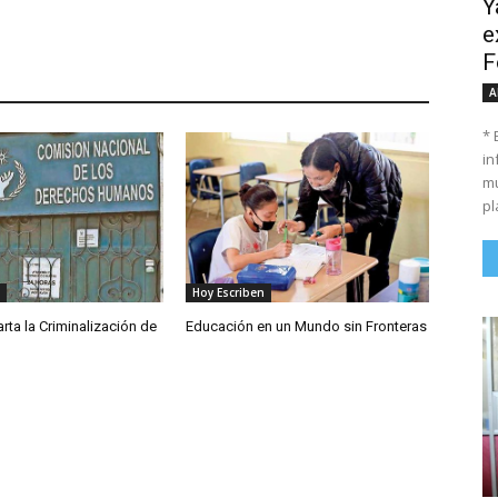
Y
e
F
A
* 
in
mu
pl
Hoy Escriben
ta la Criminalización de
Educación en un Mundo sin Fronteras