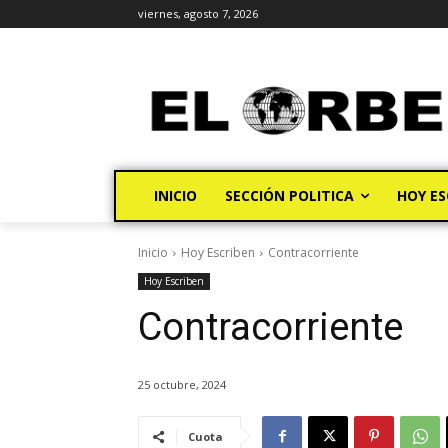
viernes, agosto 7, 2026
INICIO
SECCIÓN POLITICA
HOY ES
Inicio
Hoy Escriben
Contracorriente
Hoy Escriben
Contracorriente
25 octubre, 2024
Cuota