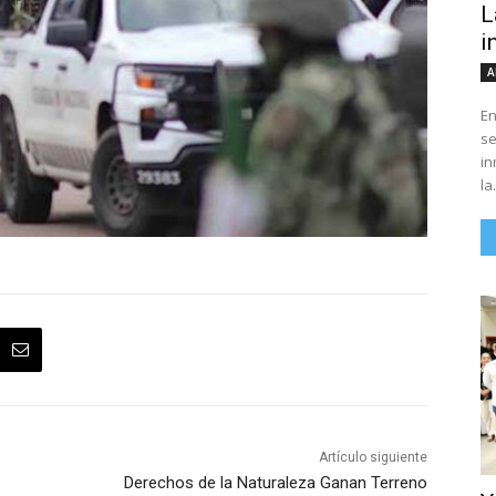
L
i
A
En
se
in
la.
Artículo siguiente
Derechos de la Naturaleza Ganan Terreno